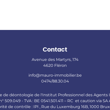
Contact
Avenue des Martyrs, 174
4620 Fléron
info@mauro-immobilier.be
0474/88.30.04
e de déontologie de l'Institut Professionnel
des Agents I
n° 509.049 - TVA : BE 0541.501.411 – RC et caution via SA 
rité de contrôle : IPI , Rue du Luxemburg 16B, 1000 Bruxe