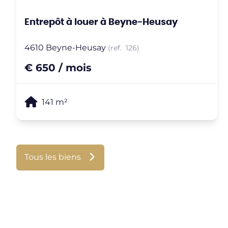
Entrepôt à louer à Beyne-Heusay
4610 Beyne-Heusay
(ref.
126
)
€ 650 / mois
141
m²
Tous les biens