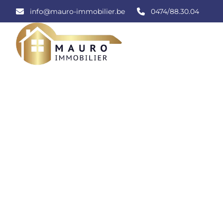
Aller au contenu principal
info@mauro-immobilier.be
0474/88.30.04
LOUÉ