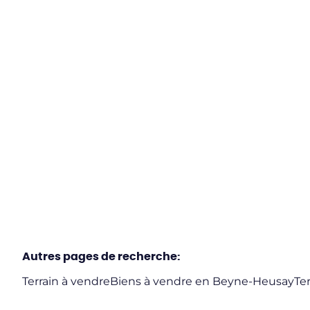
4610 Beyne-Heusay - Terrain à bâtir
4610 Beyne-Heusay
(ref.
28
)
€ 120.000
973
m²
Autres pages de recherche
:
Terrain à vendre
Biens à vendre en Beyne-Heusay
Te