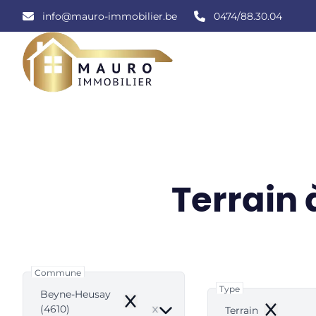
Aller au contenu principal
info@mauro-immobilier.be
0474/88.30.04
Terrain
Commune
Type
Beyne-Heusay
Remove
(4610)
Terrain