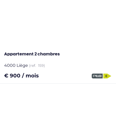
Appartement 2 chambres
4000 Liège
(ref.
159
)
€ 900 / mois
2
1
101
m²
Tous les biens