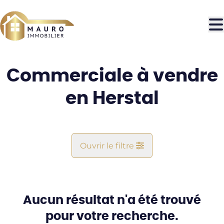
Aller au contenu principal
Commerciale à vendre
en Herstal
Ouvrir le filtre
Commune
Herstal (4040)
Aucun résultat n'a été trouvé
Remove
Vue de la carte
pour votre recherche.