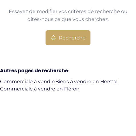
Type
Essayez de modifier vos critères de recherche ou
Commerciale
Recherche
Trier par
Remove
dites-nous ce que vous cherchez.
Recherche
Critères plus
Min. budget
Autres pages de recherche
:
Commerciale à vendre
Biens à vendre en Herstal
Max. budget
Commerciale à vendre en Fléron
Chercher